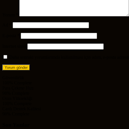
Yorum
*
Ad
*
E-posta
*
İnternet sitesi
Daha sonraki yorumlarımda kullanılması için adım, e-posta adresim
Güvenilirlik
100% Complete
Para Çekme Hızı
98% Complete
Oran Yüksekliği
100% Complete
Canlı Destek Kalitesi
98% Complete
Son Yazılar