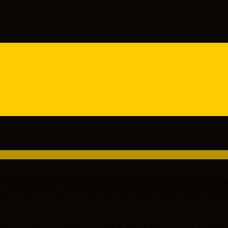
n başında gelen Lunabet bahis sitesi yeni bir dönemi resmen başlattı: Ev
n çok konuşulan yeniliklerinden biri olan bu gelişme ile tüm detayları 