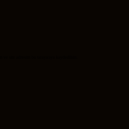
 ve site adresim bu tarayıcıya kaydedilsin.