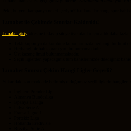
Lunabet bahis sitesi geçtiğimiz günlerde “
Kazanmanın limiti yok! En yük
Peki, bu yeni kampanya neleri içeriyor? Kullanıcılar hangi spor bahisle
Lunabet ile Çekimde Sınırlar Kaldırıldı!
Lunabet giriş
adresine tıklayıp siteye üye olanlar için artık daha fazl
Tekli kupon ya da kombine kuponlarınızda herhangi bir limit olma
Herhangi bir bahis oranı şartı bulunmamaktadır.
Üst kazanç limiti bulunmamaktadır.
Seçili liglerden yapacağınız tüm bahislerinizde dilediğiniz bahis
Lunabet Sınırsız Çekim Hangi Ligler Geçerli?
Yukarıdaki son maddede belirtmiş olduğumuz seçili liglerin hangileri
İngiltere Premier Lig
Almanya Bundesliga
İspanya LaLiga
İtalya Serie A
Fransa Ligue 1
Portekiz Liga
Hollanda Eredivisie
Brezilya Serie A