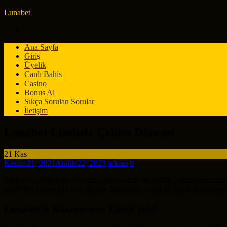
Skip
Lunabet
to
content
Ana Sayfa
Giriş
Üyelik
Canlı Bahis
Casino
Bonus Al
Sıkça Sorulan Sorular
İletişim
Lunabet Limitsiz Çekim Dönemi
21
Kas
Posted
Author
Kasım 21, 2021
Aralık 22, 2023
admin
0
on
Türkiye online bahis ve casino piyasasının en yenilikçi platformlarını
geçti! Bu yazımızda son günlere damgasını vuran ve bahis dünyasının e
Lunabet’te Kazanmanın Limiti Yok!