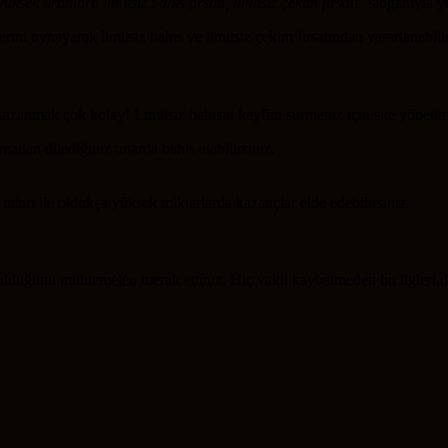
sek oranlara limitsiz bahis fırsatı, limitsiz çekim fırsatı
” sloganıyla 
rini oynayarak limitsiz bahis ve limitsiz çekim fırsatından yararlanabili
a kazanmak çok kolay! Limitsiz bahisin keyfini sürmeniz için site yönet
dan dilediğiniz tutarda bahis alabilirsiniz.
 tutarı ile oldukça yüksek miktarlarda kazançlar elde edebilirsiniz.
 olduğunu muhtemelen merak ettiniz. Hiç vakit kaybetmeden bu ligleri de