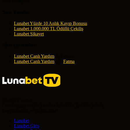
98% Complete
Son Yazılar
Lunabet Yüzde 10 Anlık Kayıp Bonusu
Lunabet 1.000.000 TL Ödüllü Çekiliş
Lunabet Şikayet
Son yorumlar
Lunabet Canlı Yardım
için
admin
Lunabet Canlı Yardım
için
Fatma
© 2026 Lunabet
Lunabetapp.com bir Lunabet iştirakidir. İçerikler izinsiz
kopyalanamaz ve dağıtılamaz.
Lunabet
Lunabet Giriş