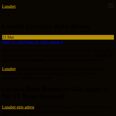
Skip
Lunabet
ope
to
me
content
Lunabet Çevrimsiz Rulet Bonusu
23
Mar
Posted
Author
Mart 23, 2025
Mart 23, 2025
admin
0
on
Kazancın adresi Lunabet’te yeni bir bonus kampanyası ile tanışmaya
hazır mısınız? Lunabet bahis sitesi üyeleri artık Lunabet “
Yüzde 50
Çevrimsiz Rulet Bonusu
” kampanyasından yararlanabiliyor!
Lunabet
canlı casino alanında yer alan rulet masalarındaki renk
bahisleri için geçerli olan bu kampanyaya ilişkin bilinmesi
gerekenleri sizler için derledik.
Lunabet Rulet Bonusu ile Gün İçinde 10
Bin TL Bonus Kazanın!
Lunabet giriş adresi
üzerinden siteye bağlananların tüm detaylarına
“promosyonlar” bölümünden göz atabileceği söz konusu