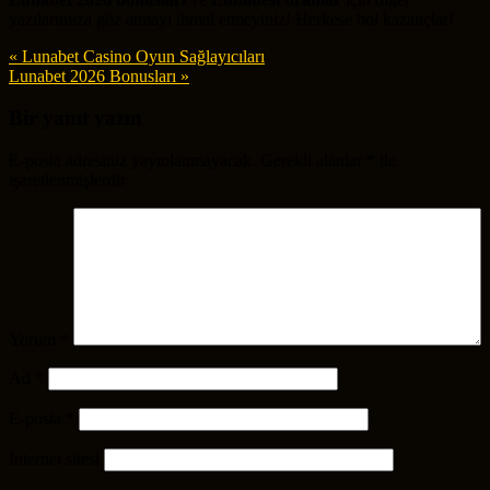
yazılarımıza göz atmayı ihmal etmeyiniz! Herkese bol kazançlar!
Yazı
«
Lunabet Casino Oyun Sağlayıcıları
Lunabet 2026 Bonusları
»
gezinmesi
Bir yanıt yazın
E-posta adresiniz yayınlanmayacak.
Gerekli alanlar
*
ile
işaretlenmişlerdir
Yorum
*
Ad
*
E-posta
*
İnternet sitesi