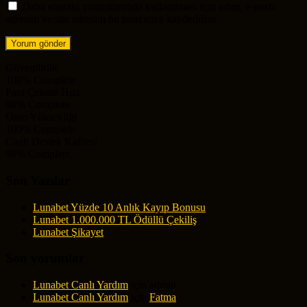
Daha sonraki yorumlarımda kullanılması için adım, e-posta
adresim ve site adresim bu tarayıcıya kaydedilsin.
Güvenilirlik
100% Complete
Para Çekme Hızı
98% Complete
Oran Yüksekliği
100% Complete
Canlı Destek Kalitesi
98% Complete
Son Yazılar
Lunabet Yüzde 10 Anlık Kayıp Bonusu
Lunabet 1.000.000 TL Ödüllü Çekiliş
Lunabet Şikayet
Son yorumlar
Lunabet Canlı Yardım
için
admin
Lunabet Canlı Yardım
için
Fatma