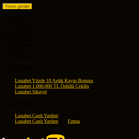
Güvenilirlik
100% Complete
Para Çekme Hızı
98% Complete
Oran Yüksekliği
100% Complete
Canlı Destek Kalitesi
98% Complete
Son Yazılar
Lunabet Yüzde 10 Anlık Kayıp Bonusu
Lunabet 1.000.000 TL Ödüllü Çekiliş
Lunabet Şikayet
Son yorumlar
Lunabet Canlı Yardım
için
admin
Lunabet Canlı Yardım
için
Fatma